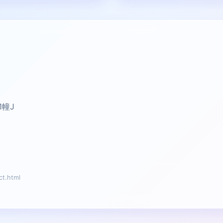
1幢J
t.html